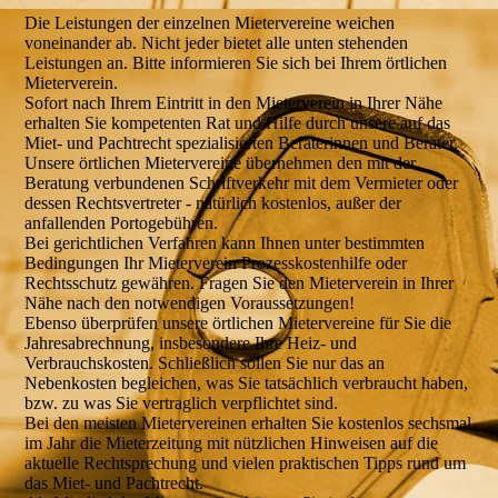
Die Leistungen der einzelnen Mietervereine weichen
voneinander ab. Nicht jeder bietet alle unten stehenden
Leistungen an. Bitte informieren Sie sich bei Ihrem örtlichen
Mieterverein.
Sofort nach Ihrem Eintritt in den Mieterverein in Ihrer Nähe
erhalten Sie kompetenten Rat und Hilfe durch unsere auf das
Miet- und Pachtrecht spezialisierten Beraterinnen und Berater.
Unsere örtlichen Mietervereine übernehmen den mit der
Beratung verbundenen Schriftverkehr mit dem Vermieter oder
dessen Rechtsvertreter - natürlich kostenlos, außer der
anfallenden Portogebühren.
Bei gerichtlichen Verfahren kann Ihnen unter bestimmten
Bedingungen Ihr Mieterverein Prozesskostenhilfe oder
Rechtsschutz gewähren. Fragen Sie den Mieterverein in Ihrer
Nähe nach den notwendigen Voraussetzungen!
Ebenso überprüfen unsere örtlichen Mietervereine für Sie die
Jahresabrechnung, insbesondere Ihre Heiz- und
Verbrauchskosten. Schließlich sollen Sie nur das an
Nebenkosten begleichen, was Sie tatsächlich verbraucht haben,
bzw. zu was Sie vertraglich verpflichtet sind.
Bei den meisten Mietervereinen erhalten Sie kostenlos sechsmal
im Jahr die Mieterzeitung mit nützlichen Hinweisen auf die
aktuelle Rechtsprechung und vielen praktischen Tipps rund um
das Miet- und Pachtrecht.