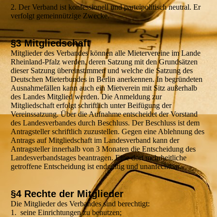
2. Der Verband ist konfessionell und parteipolitisch neutral. Er
verfolgt gemeinnützige Zwecke.
§3 Mitgliedschaft
Mitglieder des Verbandes können alle Mietervereine im Lande
Rheinland-Pfalz werden, deren Satzung mit den Grundsätzen
dieser Satzung übereinstimmen und welche die Satzung des
Deutschen Mieterbundes in Berlin anerkennen. In begründeten
Ausnahmefällen kann auch ein Mietverein mit Sitz außerhalb
des Landes Mitglied werden. Die Anmeldung zur
Mitgliedschaft erfolgt schriftlich unter Beifügung der
Vereinssatzung. Über die Aufnahme entscheidet der Vorstand
des Landesverbandes durch Beschluss. Der Beschluss ist dem
Antragsteller schriftlich zuzustellen. Gegen eine Ablehnung des
Antrags auf Mitgliedschaft im Landesverband kann der
Antragsteller innerhalb von 3 Monaten die Entscheidung des
Landesverbandstages beantragen. Eine dort mehrheitliche
getroffene Entscheidung ist endgültig und unanfechtbar.
§4 Rechte der Mitglieder
Die Mitglieder des Verbandes sind berechtigt:
1. seine Einrichtungen zu benutzen;