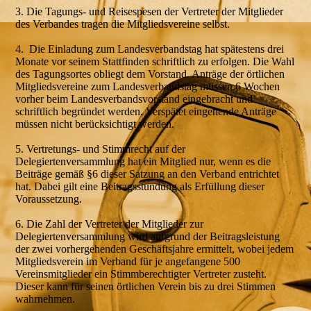
3. Die Tagungs- und Reisespesen der Vertreter der Mitglieder
des Verbandes tragen die Mitgliedsvereine selbst.
4. Die Einladung zum Landesverbandstag hat spätestens drei
Monate vor seinem Stattfinden schriftlich zu erfolgen. Die Wahl
des Tagungsortes obliegt dem Vorstand. Anträge der örtlichen
Mitgliedsvereine zum Landesverbandstag müssen 6 Wochen
vorher beim Landesverbandsvorstand eingebracht und
schriftlich begründet werden. Verspätet eingehende Anträge
müssen nicht berücksichtigt werden.
5. Vertretungs- und Stimmrecht auf der
Delegiertenversammlung hat ein Mitglied nur, wenn es die
Beiträge gemäß §6 dieser Satzung an den Verband entrichtet
hat. Dabei gilt eine Beitragsstundung als Erfüllung dieser
Voraussetzung.
6. Die Zahl der Vertreter der Mitglieder zur
Delegiertenversammlung wird aufgrund der Beitragsleistung
der zwei vorhergehenden Geschäftsjahre ermittelt, wobei jedem
Mitgliedsverein im Verband für je angefangene 500
Vereinsmitglieder ein Stimmberechtigter Vertreter zusteht.
Dieser kann für seinen örtlichen Verein bis zu drei Stimmen
wahrnehmen.