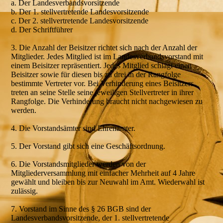
a. Der Landesverbandsvorsitzende
b. Der 1. stellvertretende Landesvorsitzende
c. Der 2. stellvertretende Landesvorsitzende
d. Der Schriftführer
3. Die Anzahl der Beisitzer richtet sich nach der Anzahl der
Mitglieder. Jedes Mitglied ist im Landesverbandsvorstand mit
einem Beisitzer repräsentiert. Jedes Mitglied schlägt einen
Beisitzer sowie für diesen bis zu drei in der Rangfolge
bestimmte Vertreter vor. Bei Verhinderung eines Beisitzers
treten an seine Stelle seine jeweiligen Stellvertreter in ihrer
Rangfolge. Die Verhinderung braucht nicht nachgewiesen zu
werden.
4. Die Vorstandsämter sind Ehrenämter.
5. Der Vorstand gibt sich eine Geschäftsordnung.
6. Die Vorstandsmitglieder werden von der
Mitgliederversammlung mit einfacher Mehrheit auf 4 Jahre
gewählt und bleiben bis zur Neuwahl im Amt. Wiederwahl ist
zulässig.
7. Vorstand im Sinne des § 26 BGB sind der
Landesverbandsvorsitzende, der 1. stellvertretende