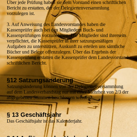
Über jede Prüfung haben sie dem Vorstand einen schriftlichen
Bericht zu erstatten, der der Delegiertenversammlung
vorzulegen ist.
3. Auf Anweisung des Landesvorstandes haben die
Kassenprüfer auch bei den Mitgliedern Buch- und
Kassenprüfungen vorzunehmen. Die Mitglieder sind ihrerseits
verpflichtet, die Kassenprüfer in ihrer satzungsmäßigen
Aufgaben zu unterstützen, Auskunft zu erteilen uns sämtliche
Bücher und Belege offenzulegen. Über das Ergebnis der
Kassenprüfung erstatten die Kassenprüfer dem Landesvorstand
schriftlichen Bericht.
§12 Satzungsänderung
Satzungsänderung können von der Delegiertenversammlung
auf dem Landesverbandstag nur mit einer Mehrheit von 2/3 der
abgegebenen Stimmen beschlossen werden.
§ 13 Geschäftsjahr
Das Geschäftsjahr ist das Kalenderjahr.