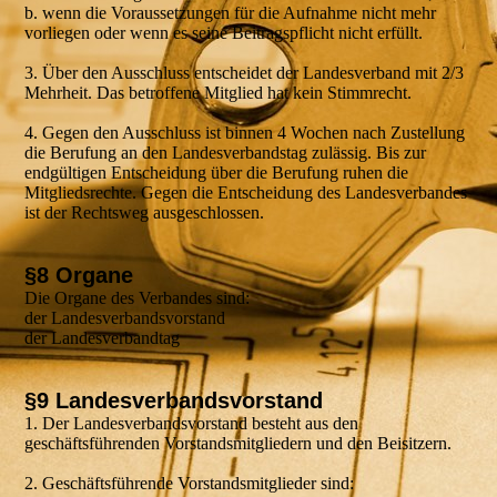
b. wenn die Voraussetzungen für die Aufnahme nicht mehr
vorliegen oder wenn es seine Beitragspflicht nicht erfüllt.
3. Über den Ausschluss entscheidet der Landesverband mit 2/3
Mehrheit. Das betroffene Mitglied hat kein Stimmrecht.
4. Gegen den Ausschluss ist binnen 4 Wochen nach Zustellung
die Berufung an den Landesverbandstag zulässig. Bis zur
endgültigen Entscheidung über die Berufung ruhen die
Mitgliedsrechte. Gegen die Entscheidung des Landesverbandes
ist der Rechtsweg ausgeschlossen.
§8 Organe
Die Organe des Verbandes sind:
der Landesverbandsvorstand
der Landesverbandtag
§9 Landesverbandsvorstand
1. Der Landesverbandsvorstand besteht aus den
geschäftsführenden Vorstandsmitgliedern und den Beisitzern.
2. Geschäftsführende Vorstandsmitglieder sind: