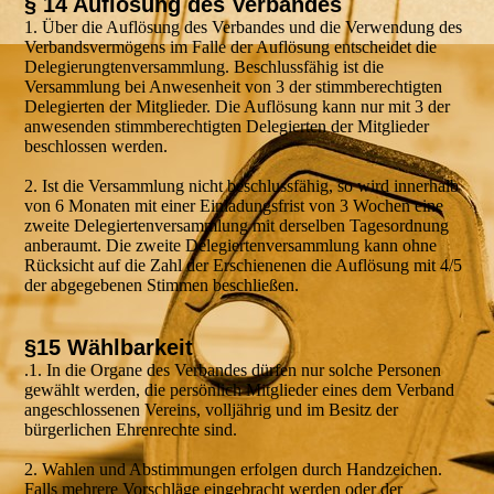
§ 14 Auflösung des Verbandes
1. Über die Auflösung des Verbandes und die Verwendung des
Verbandsvermögens im Falle der Auflösung entscheidet die
Delegierungtenversammlung. Beschlussfähig ist die
Versammlung bei Anwesenheit von 3 der stimmberechtigten
Delegierten der Mitglieder. Die Auflösung kann nur mit 3 der
anwesenden stimmberechtigten Delegierten der Mitglieder
beschlossen werden.
2. Ist die Versammlung nicht beschlussfähig, so wird innerhalb
von 6 Monaten mit einer Einladungsfrist von 3 Wochen eine
zweite Delegiertenversammlung mit derselben Tagesordnung
anberaumt. Die zweite Delegiertenversammlung kann ohne
Rücksicht auf die Zahl der Erschienenen die Auflösung mit 4/5
der abgegebenen Stimmen beschließen.
§15 Wählbarkeit
.1. In die Organe des Verbandes dürfen nur solche Personen
gewählt werden, die persönlich Mitglieder eines dem Verband
angeschlossenen Vereins, volljährig und im Besitz der
bürgerlichen Ehrenrechte sind.
2. Wahlen und Abstimmungen erfolgen durch Handzeichen.
Falls mehrere Vorschläge eingebracht werden oder der