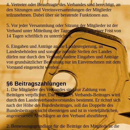
4. Vertreter oder Beauftragte des Verbandes sind berechtigt, an
den Sitzungen und Vereinsversammlungen der Mitglieder
teilzunehmen. Dabei über sie beratende Funktionen aus.
5. Vor jeder Versammlung oder Sitzung der Mitglieder ist der
Verband unter Mitteilung der Tagesordnung mit einer Frist von
14 Tagen schriftlich zu unterrichten.
6. Eingaben und Anträge an die Landesregierung, an
Landesbehörden und sonstige zentrale Stellen des Landes
dürfen nur durch den Verband, andere Eingaben und Anträge
von grundsätzlicher Bedeutung nur im Einvernehmen mit dem
Vorstand eingereicht werden.
§6 Beitragszahlungen
1. Die Mitglieder des Verbandes sind zur Zahlung von
Beiträgen verpflichtet. Die Höhe des Verbands-Beitrages wird
durch den Landesverbandsvorstandes bestimmt. Er richtet sich
nach der Höhe des Bundesbeitrages, soll das Doppelte des
Bundesbeitrages nicht übersteigen und ist in vierteljährlichen,
angemessenen Abschlägen an den Verband abzuführen.
2. Bemessungsgrundlage für die Beiträge des Mitglieds ist die