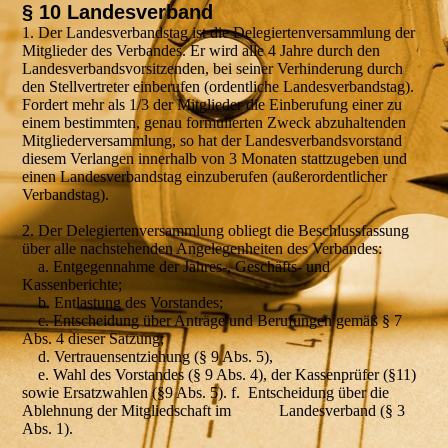
§ 10 Landesverband
1. Der Landesverbandstag ist die Delegiertenversammlung der
Mitglieder des Verbandes. Er wird alle 4 Jahre durch den
Landesverbandsvorsitzenden, bei seiner Verhinderung durch
den Stellvertreter einberufen (ordentliche Landesverbandstag).
Fordert mehr als 1/3 der Mitglieder die Einberufung einer zu
einem bestimmten, genau formulierten Zweck abzuhaltenden
Mitgliederversammlung, so hat der Landesverbandsvorstand
diesem Verlangen innerhalb von 3 Monaten stattzugeben und
einen Landesverbandstag einzuberufen (außerordentlicher
Verbandstag).
2. Der Delegiertenversammlung obliegt die Beschlussfassung
über alle nachstehenden Angelegenheiten des Verbandes:
a. Entgegennahme der Jahres-, Geschäfts- und
Kassenberichte;
b. Entlastung des Vorstandes;
c. Entscheidung über Anträge und Berufungen gemäß § 7
Abs. 4 dieser Satzung;
d. Vertrauensentziehung (§ 9 Abs. 5),
e. Wahl des Vorstandes (§ 9 Abs. 4), der Kassenprüfer (§11)
sowie Ersatzwahlen (§9 Abs. 5). f. Entscheidung über die
Ablehnung der Mitgliedschaft im Landesverband (§ 3
Abs. 1).