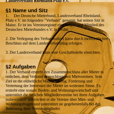
Landesverband Rheinland-Pfalz e.V.
§1 Name und Sitz
1. Der Deutsche Mieterbund, Landesverband Rheinland-
Pfalz e.V. im folgenden "Verband" genannt, hat seinen Sitz in
Mainz. Er ist ins Vereinsregister eingetragen und Mitglied des
Deutschen Mieterbundes e.V. in Berlin.
2. Die Verlegung des Verbandssitzes kann durch mehrheitlichen
Beschluss auf dem Landesverbandstag erfolgen.
3. Der Landesverband kann eine Geschäftsstelle einrichten.
§2 Aufgaben
1. Der Verband erstrebt den Zusammenschluss aller Mieter in
örtlichen, dem Verband angeschlossenen Mietvereinen. Sein
Ziel ist die einheitliche Wahrnehmung, Förderung und
Vertretung der Interessen der Mieter im weitesten Sinne. Es
erstrebt eine soziale Boden- und Wohnungswirtschaft und
unterstützt die örtlichen Mitgliedervereine bei ihren Aufgaben,
insbesondere unterrichtet er die Vereine über Miet- und
Wohnungsfragen und unterstützt sie gegebenenfalls bei der
Betreuung ihrer Vereinsmitglieder.