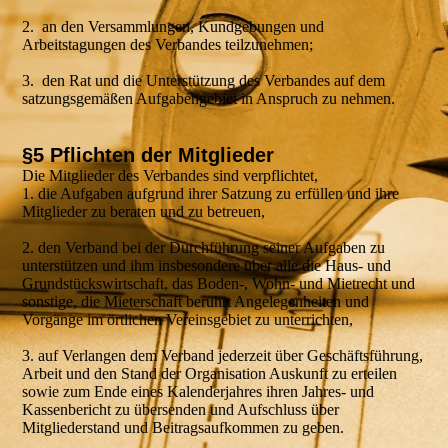
2. an den Versammlungen, Kundgebungen und
Arbeitstagungen des Verbandes teilzunehmen;
3. den Rat und die Unterstützung des Verbandes auf dem
satzungsgemäßen Aufgabengebiet in Anspruch zu nehmen.
§5 Pflichten der Mitglieder
Die Mitglieder des Verbandes sind verpflichtet,
1. die Aufgaben aufgrund ihrer Satzung zu erfüllen und ihre
Mitglieder zu beraten und zu betreuen,
2. den Verband bei der Durchführung seiner Aufgaben zu
unterstützen und ihm insbesondere über alle die Haus- und
Grundstückswirtschaft, das Boden-, Wohn- und Mietrecht und
sonstige, die Mieterschaft berührt Angelegenheiten und
Vorgänge im örtlichen Vereinsgebiet zu unterrichten,
3. auf Verlangen dem Verband jederzeit über Geschäftsführung,
Arbeit und den Stand der Organisation Auskunft zu erteilen
sowie zum Ende eines Kalenderjahres ihren Jahres- und
Kassenbericht zu übersenden und Aufschluss über
Mitgliederstand und Beitragsaufkommen zu geben.