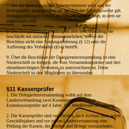
7. Bei der Berechnung der Vertreterstimmen wird von der
Beitragshöhe ausgegangen, die zur Zeit der Zahlungsweise gilt.
Beitragszahlungen werden für das Jahr abgerechnet, in dem sie
angewiesen sind.
8. Die Delegiertenversammlung ist stets beschlussfähig; sie
beschließt mit einfacher Stimmenmehrheit, soweit der
Beschluss nicht eine Satzungsänderung (§ 12) oder die
Auflösung des Verbandes (§14) betrifft.
9. Über die Beschlüsse der Delegiertenversammlung ist eine
Niederschrift zu fertigen, die vom Versammlungsleiter und drei
stimmberechtigten Vertretern zu unterzeichnen ist. Diese
Niederschrift ist den Mitgliedern zu übersenden.
§11 Kassenprüfer
1. Die Delegiertenversammlung wählt auf dem
Landesverbandstag zwei Kassenprüfer und einen
Ersatzkassenprüfer auf 4 Jahre. Die Wiederwahl ist zulässig.
2. Die Kassenprüfer sind verpflichtet, nach Schluss eines jeden
Geschäftsjahres und vor jedem Landesverbandstag eine
Prüfung der Kassen, der Bücher und Belege vorzunehmen.