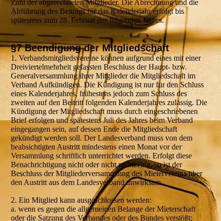
Zahl der abgerechneten Mitglieder. Die Abrechnung und die
Abführung des Beitrags für das Kalenderjahr erfolgt bis
spätestens zum 28. Februar des folgenden Jahres.
§7 Beendigung der Mitgliedschaft
1. Verbandsmitgliedsvereine können aufgrund eines mit einer
Dreiviertelmehrheit gefassten Beschluss der Haupt- bzw.
Generalversammlung ihrer Mitglieder die Mitgliedschaft im
Verband Aufkündigen. Die Kündigung ist nur für den Schluss
eines Kalenderjahres, frühestens jedoch zum Schluss des
zweiten auf den Beitritt folgenden Kalenderjahres zulässig. Die
Kündigung der Mitgliedschaft muss durch eingeschriebenen
Brief erfolgen und spätestens Juli des Jahres beim Verband
eingegangen sein, auf dessen Ende die Mitgliedschaft
gekündigt werden soll. Der Landesverband muss von dem
beabsichtigten Austritt mindestens einen Monat vor der
Versammlung schriftlich unterrichtet werden. Erfolgt diese
Benachrichtigung nicht oder nicht rechtzeitig, so ist der
Beschluss der Mitgliederversammlung des Mietervereins über
den Austritt aus dem Landesverband unwirksam.
2. Ein Mitglied kann ausgeschlossen werden:
a. wenn es gegen die allgemeinen Belange der Mieterschaft
oder die Satzung des Verbandes oder des Bundes verstößt;